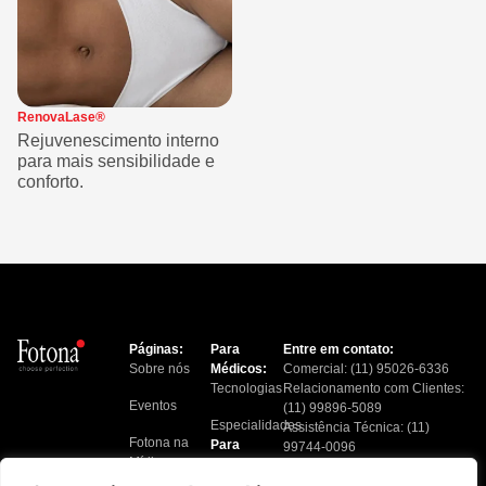
RenovaLase®
Rejuvenescimento interno
para mais sensibilidade e
conforto.
Páginas:
Para
Entre em contato:
Sobre nós
Médicos:
Comercial: (11) 95026-6336
Tecnologias
Relacionamento com Clientes:
Eventos
(11) 99896-5089
Especialidades
Assistência Técnica: (11)
Fotona na
Para
99744-0096
Mídia
Pacientes:
Financeiro: (11) 91217-6724
Tratamentos