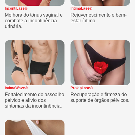
IncontiLase®
IntimaLase®
Melhora do tônus vaginal e
Rejuvenescimento e bem-
combate a incontinência
estar íntimo.
urinária.
IntimaWave®
ProlapLase®
Fortalecimento do assoalho
Recuperação e firmeza do
pélvico e alívio dos
suporte de órgãos pélvicos.
sintomas da incontinência.