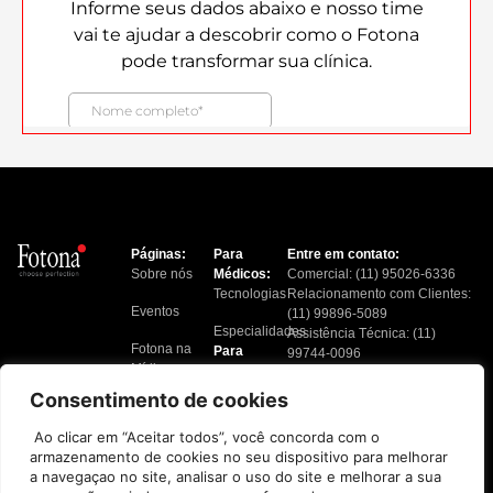
Páginas:
Para
Entre em contato:
Sobre nós
Médicos:
Comercial: (11) 95026-6336
Tecnologias
Relacionamento com Clientes:
Eventos
(11) 99896-5089
Especialidades
Assistência Técnica: (11)
Fotona na
Para
99744-0096
Mídia
Pacientes:
Financeiro: (11) 91217-6724
Tratamentos
Consentimento de cookies
Blog
Localizar
Ao clicar em “Aceitar todos”, você concorda com o
Contato
Clínicas
armazenamento de cookies no seu dispositivo para melhorar
a navegaçao no site, analisar o uso do site e melhorar a sua