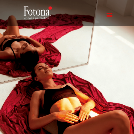
ThermoLipólise®
A evolução não invasiva da redução de gordura e
flacidez através do aquecimento.
Saiba mais