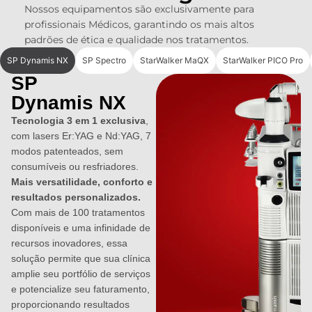
Nossos equipamentos são exclusivamente para
profissionais Médicos, garantindo os mais altos
padrões de ética e qualidade nos tratamentos.
SP Dynamis NX
SP Spectro
StarWalker MaQX
StarWalker PICO Pro
SP
Dynamis NX
Tecnologia 3 em 1 exclusiva
,
com lasers Er:YAG e Nd:YAG, 7
modos patenteados, sem
consumíveis ou resfriadores.
Mais versatilidade, conforto e
resultados personalizados.
Com mais de 100 tratamentos
disponíveis e uma infinidade de
recursos inovadores, essa
solução permite que sua clínica
amplie seu portfólio de serviços
e potencialize seu faturamento,
proporcionando resultados