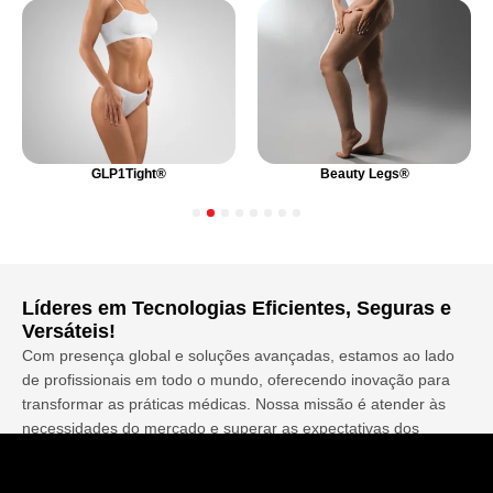
GLP1Tight®
Beauty Legs®
1
2
3
4
5
6
7
8
Líderes em Tecnologias Eficientes, Seguras e
Versáteis!
Com presença global e soluções avançadas, estamos ao lado
de profissionais em todo o mundo, oferecendo inovação para
transformar as práticas médicas. Nossa missão é atender às
necessidades do mercado e superar as expectativas dos
pacientes com excelência, tecnologia de última geração e
resultados extraordinários. Somos o que há de mais experiente