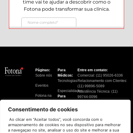
Páginas:
Para
Entre em contato:
Sobre nós
Médicos:
Comercial: (11) 95026-6336
Tecnologias
Relacionamento com Clientes:
Eventos
(11) 99896-5089
Especialidades
Assistência Técnica: (11)
Fotona na
Para
99744-0096
Mídia
Pacientes:
Financeiro: (11) 91217-6724
Tratamentos
Consentimento de cookies
Blog
Localizar
Ao clicar em “Aceitar todos”, você concorda com o
Contato
Clínicas
armazenamento de cookies no seu dispositivo para melhorar
a navegaçao no site, analisar o uso do site e melhorar a sua