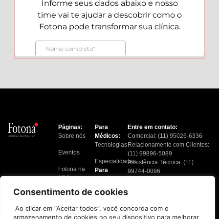
Páginas:
Para
Entre em contato:
Sobre nós
Médicos:
Comercial: (11) 95026-6336
Tecnologias
Relacionamento com Clientes:
Eventos
(11) 99896-5089
Especialidades
Assistência Técnica: (11)
Fotona na
Para
99744-0096
Mídia
Pacientes:
Financeiro: (11) 91217-6724
Tratamentos
Consentimento de cookies
Blog
Localizar
Ao clicar em “Aceitar todos”, você concorda com o
Contato
Clínicas
armazenamento de cookies no seu dispositivo para melhorar