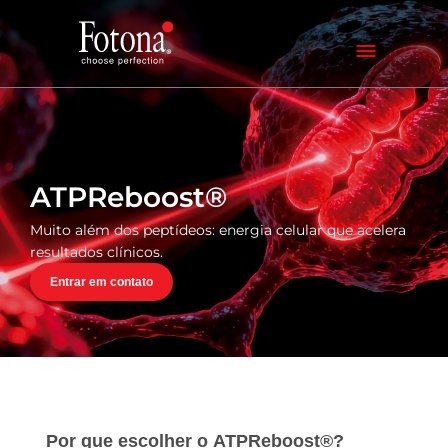
ATPReboost®
Muito além dos peptídeos: energia celular que acelera
resultados clínicos.
Entrar em contato
Por que escolher o ATPReboost®?