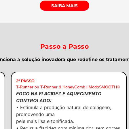
SAIBA MAIS
Passo a Passo
nciona a solução inovadora que redefine os tratament
2º PASSO
T-Runner ou T-Runner & HoneyComb | ModoSMOOTH®
FOCO NA FLACIDEZ E AQUECIMENTO
CONTROLADO:
• Estimula a produção natural de colágeno,
promovendo uma
pele mais lisa e tonificada.
• Reduz a flacidez com mínima dor, sem cortes