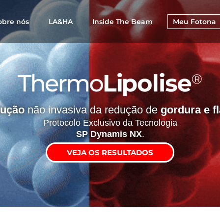
obre nós
LA&HA
Inside The Beam
Meu Fotona
lução
não invasiva da redução de
gordura e f
Protocolo Exclusivo da Tecnologia
SP Dynamis NX
.
VEJA OS RESULTADOS