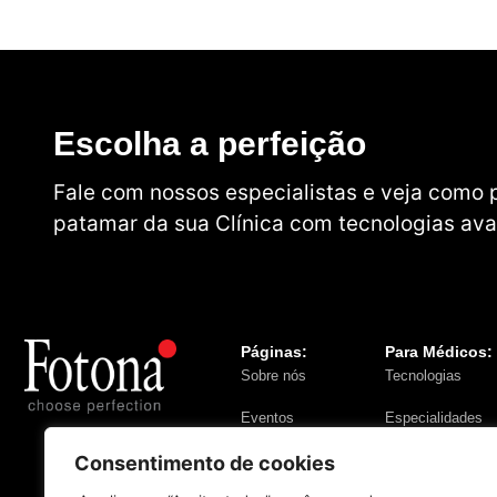
Escolha a perfeição
Fale com nossos especialistas e veja como
patamar da sua Clínica com tecnologias av
Páginas:
Para Médicos:
Sobre nós
Tecnologias
Eventos
Especialidades
Para Pacientes
Consentimento de cookies
Fotona na Mídia
Tratamentos