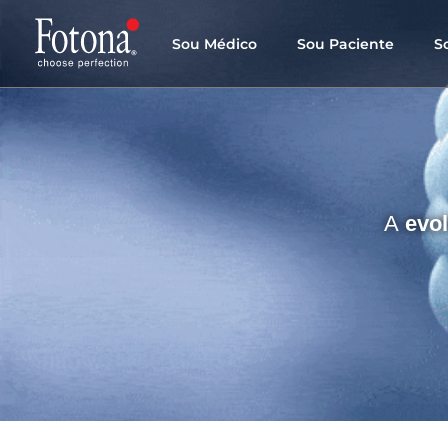
Sou Médico
Sou Paciente
S
A
evo