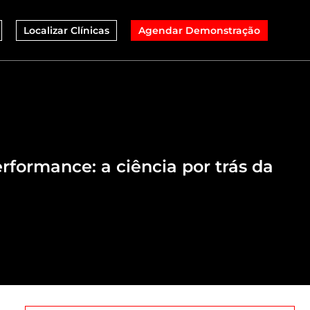
Localizar Clínicas
Agendar Demonstração
erformance: a ciência por trás da