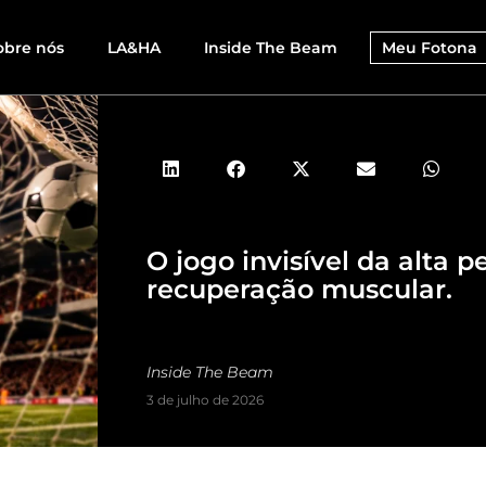
obre nós
LA&HA
Inside The Beam
Meu Fotona
O jogo invisível da alta p
recuperação muscular.
Inside The Beam
3 de julho de 2026