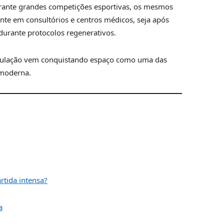
urante grandes competições esportivas, os mesmos
te em consultórios e centros médicos, seja após
durante protocolos regenerativos.
dulação vem conquistando espaço como uma das
 moderna.
tida intensa?
a